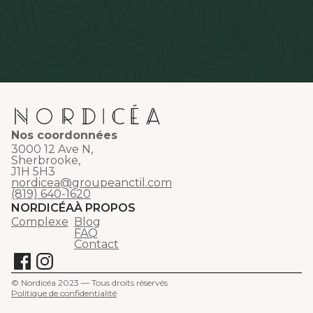
Nos coordonnées
3000 12 Ave N,
Sherbrooke,
J1H 5H3
nordicea@groupeanctil.com
(819) 640-1620
NORDICÉA
À PROPOS
Complexe
Blog
FAQ
Contact
© Nordicéa 2023 — Tous droits réservés
Politique de confidentialité